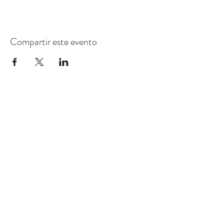
Compartir este evento
CENTRO DE RECURSOS
COMUNITARIOS DE
STANWOOD-CAMANO
info@crc-sc.org
360-629-5257
9612 Calle 271 NW, Stanwood, WA 98292