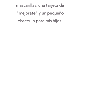
mascarillas, una tarjeta de
"mejórate" y un pequeño
obsequio para mis hijos.
Realmente hicieron que una
situación difícil pareciera mucho
más fácil con sus actos de bondad.