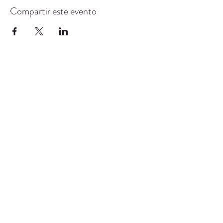
Compartir este evento
CENTRO DE RECURSOS
COMUNITARIOS DE
STANWOOD-CAMANO
info@crc-sc.org
360-629-5257
9612 Calle 271 NW, Stanwood, WA 98292
política de privacidad