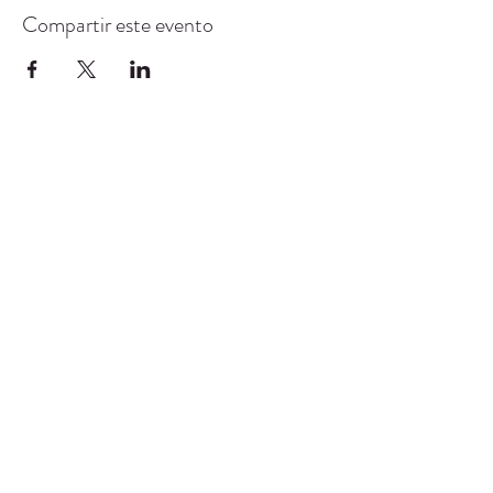
Compartir este evento
CENTRO DE RECURSOS
COMUNITARIOS DE
STANWOOD-CAMANO
info@crc-sc.org
360-629-5257
9612 Calle 271 NW, Stanwood, WA 98292
política de privacidad