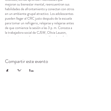
mejoran su bienestar mental, reencuentran sus
habilidades de afrontamiento y conectan con otros
en un ambiente grupal atractivo. Los adolescentes
pueden llegar al CRC justo después de la escuela
para tomar un refrigerio, relajarse y relajarse antes
de que comience la sesión a las 3 p. m. Conozca a
la trabajadora social de CJSW, Olivia Lauzon,
mientras interactúa en grupo utilizando prácticas
basadas en la evidencia en torno a la salud mental.
Compartir este evento
CENTRO DE RECURSOS
COMUNITARIOS DE
STANWOOD-CAMANO