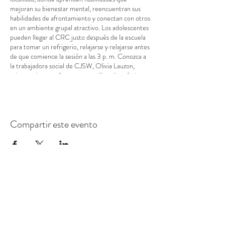
mejoran su bienestar mental, reencuentran sus
habilidades de afrontamiento y conectan con otros
en un ambiente grupal atractivo. Los adolescentes
pueden llegar al CRC justo después de la escuela
para tomar un refrigerio, relajarse y relajarse antes
de que comience la sesión a las 3 p. m. Conozca a
la trabajadora social de CJSW, Olivia Lauzon,
mientras interactúa en grupo utilizando prácticas
basadas en la evidencia en torno a la salud mental.
Compartir este evento
CENTRO DE RECURSOS
COMUNITARIOS DE
STANWOOD-CAMANO