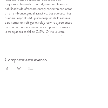
mejoran su bienestar mental, reencuentran sus
habilidades de afrontamiento y conectan con otros
en un ambiente grupal atractivo. Los adolescentes
pueden llegar al CRC justo después de la escuela
para tomar un refrigerio, relajarse y relajarse antes
de que comience la sesión a las 3 p. m. Conozca a
la trabajadora social de CJSW, Olivia Lauzon,
mientras interactúa en grupo utilizando prácticas
basadas en la evidencia en torno a la salud mental.
Compartir este evento
CENTRO DE RECURSOS
COMUNITARIOS DE
STANWOOD-CAMANO