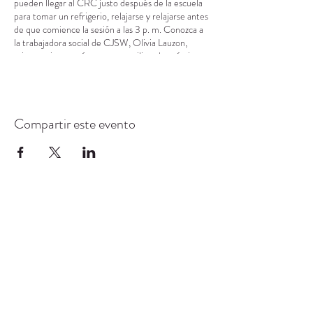
pueden llegar al CRC justo después de la escuela
para tomar un refrigerio, relajarse y relajarse antes
de que comience la sesión a las 3 p. m. Conozca a
la trabajadora social de CJSW, Olivia Lauzon,
mientras interactúa en grupo utilizando prácticas
basadas en la evidencia en torno a la salud mental.
Compartir este evento
CENTRO DE RECURSOS
COMUNITARIOS DE
STANWOOD-CAMANO
info@crc-sc.org