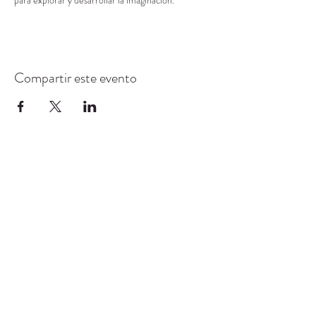
para explorar y desarrollar la imaginación.
Compartir este evento
CENTRO DE RECURSOS
COMUNITARIOS DE
STANWOOD-CAMANO
info@crc-sc.org
360-629-5257
9612 Calle 271 NW, Stanwood, WA 98292