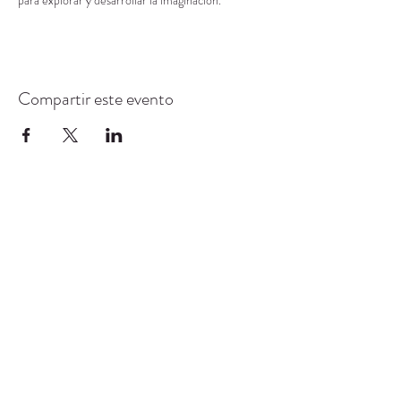
para explorar y desarrollar la imaginación.
Compartir este evento
CENTRO DE RECURSOS
COMUNITARIOS DE
STANWOOD-CAMANO
info@crc-sc.org
360-629-5257
9612 Calle 271 NW, Stanwood, WA 98292