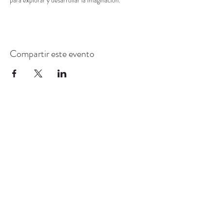
para explorar y desarrollar la imaginación.
Compartir este evento
CENTRO DE RECURSOS
COMUNITARIOS DE
STANWOOD-CAMANO
info@crc-sc.org
360-629-5257
9612 Calle 271 NW, Stanwood, WA 98292