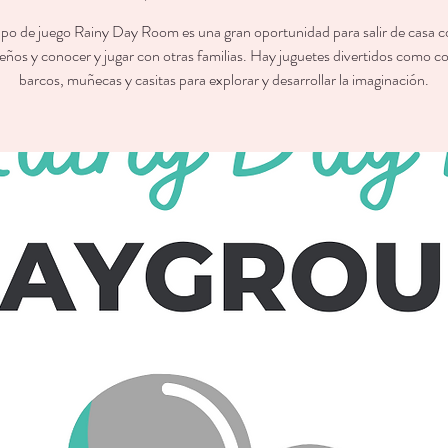
upo de juego Rainy Day Room es una gran oportunidad para salir de casa c
ños y conocer y jugar con otras familias. Hay juguetes divertidos como c
barcos, muñecas y casitas para explorar y desarrollar la imaginación.