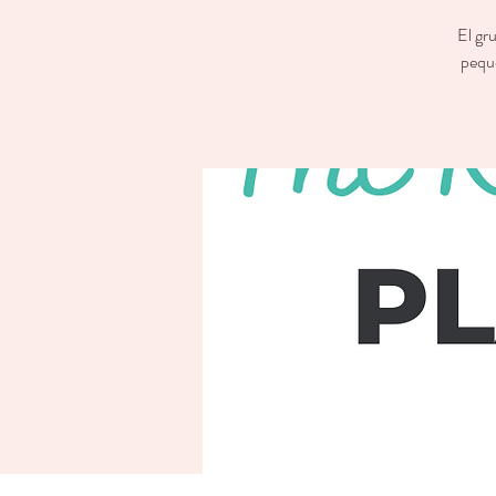
El gr
peque