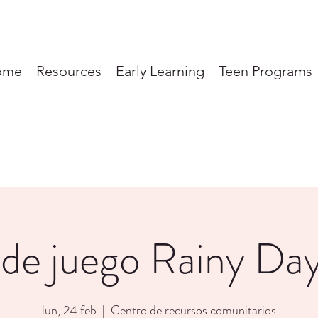
ome
Resources
Early Learning
Teen Programs
de juego Rainy D
lun, 24 feb
  |  
Centro de recursos comunitarios