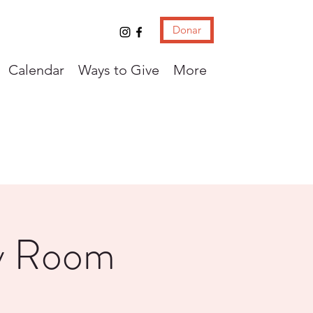
Donar
Calendar
Ways to Give
More
ay Room