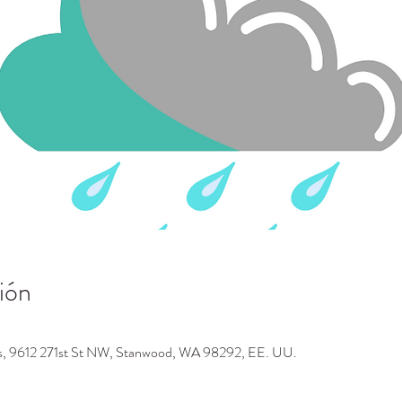
ión
os, 9612 271st St NW, Stanwood, WA 98292, EE. UU.