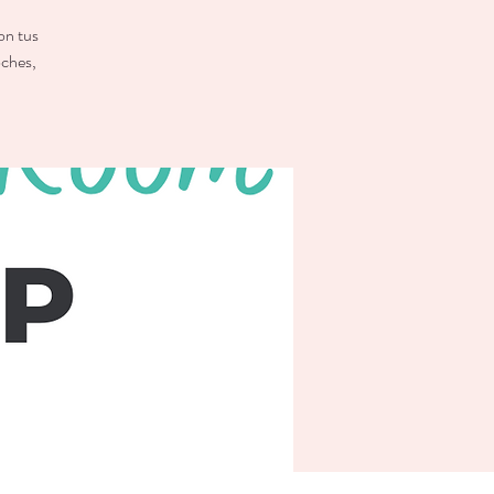
on tus
oches,