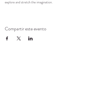
explore and stretch the imagination.
Compartir este evento
CENTRO DE RECURSOS
COMUNITARIOS DE
STANWOOD-CAMANO
info@crc-sc.org
360-629-5257