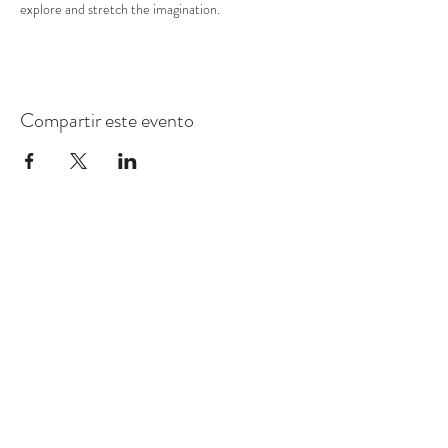
explore and stretch the imagination.
Compartir este evento
CENTRO DE RECURSOS
COMUNITARIOS DE
STANWOOD-CAMANO
info@crc-sc.org
360-629-5257