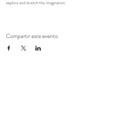
explore and stretch the imagination.
Compartir este evento
CENTRO DE RECURSOS
COMUNITARIOS DE
STANWOOD-CAMANO
info@crc-sc.org
360-629-5257