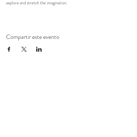
explore and stretch the imagination.
Compartir este evento
CENTRO DE RECURSOS
COMUNITARIOS DE
STANWOOD-CAMANO
info@crc-sc.org
360-629-5257