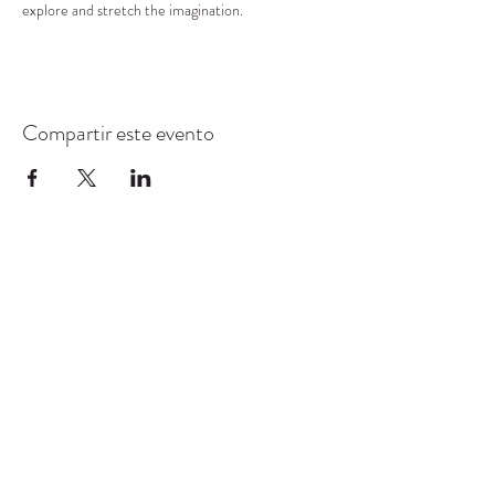
explore and stretch the imagination.
Compartir este evento
CENTRO DE RECURSOS
COMUNITARIOS DE
STANWOOD-CAMANO
info@crc-sc.org
360-629-5257