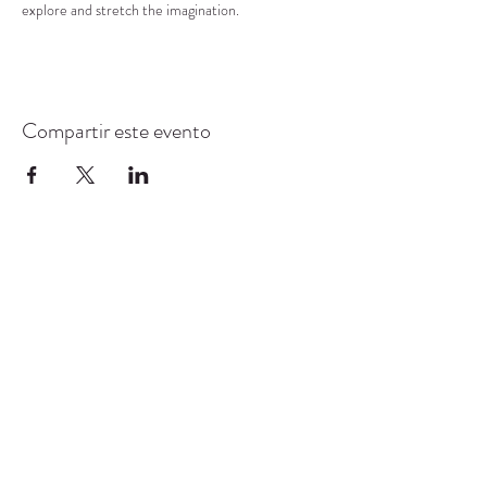
explore and stretch the imagination.
Compartir este evento
CENTRO DE RECURSOS
COMUNITARIOS DE
STANWOOD-CAMANO
info@crc-sc.org
360-629-5257