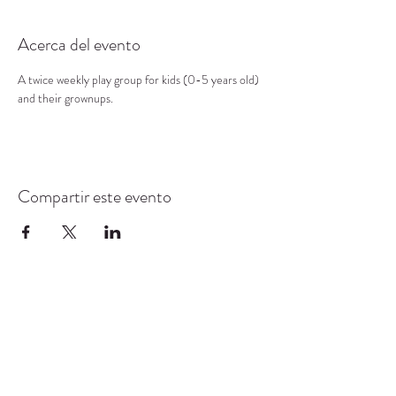
Acerca del evento
A twice weekly play group for kids (0-5 years old) 
and their grownups.
Compartir este evento
CENTRO DE RECURSOS
COMUNITARIOS DE
STANWOOD-CAMANO