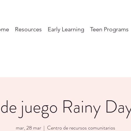
ome
Resources
Early Learning
Teen Programs
de juego Rainy D
mar, 28 mar
  |  
Centro de recursos comunitarios