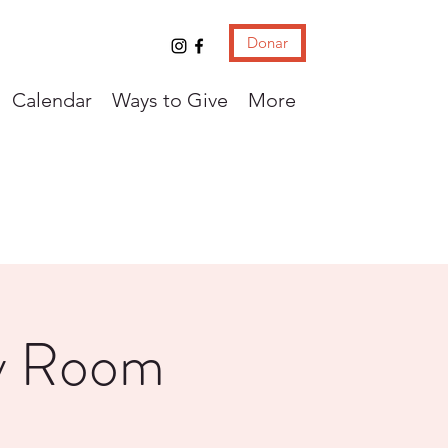
Donar
Calendar
Ways to Give
More
ay Room