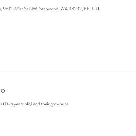
os, 9612 271st St NW, Stanwood, WA 98292, EE. UU.
to
ds (0-5 years old) and their grownups.