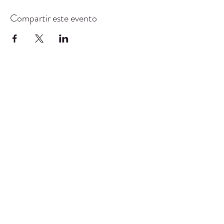
Compartir este evento
CENTRO DE RECURSOS
COMUNITARIOS DE
STANWOOD-CAMANO
info@crc-sc.org
360-629-5257
9612 Calle 271 NW, Stanwood, WA 98292
política de privacidad