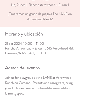
lun, 21 oct
  |  
Rancho Arrowhead - El carril
¡Traeremos un grupo de juego a The LANE en
Arrowhead Ranch!
Horario y ubicación
21 oct 2024, 10:00 – 11:00
Rancho Arrowhead - El carril, 615 Arrowhead Rd,
Camano, WA 98282, EE. UU.
Acerca del evento
Join us for playgroup at the LANE at Arrowhead 
Ranch on Camano.  Parents and caregivers, bring 
your littles and enjoy this beautiful new outdoor 
learning space!