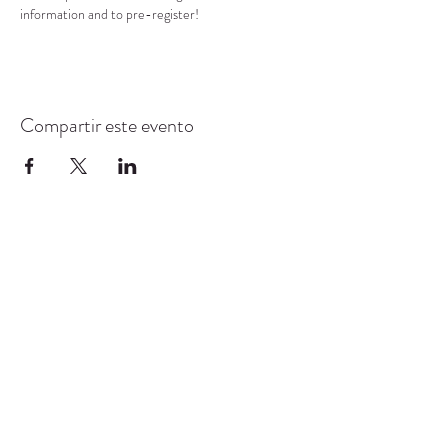
information and to pre-register!
Compartir este evento
CENTRO DE RECURSOS
COMUNITARIOS DE
STANWOOD-CAMANO
info@crc-sc.org
360-629-5257