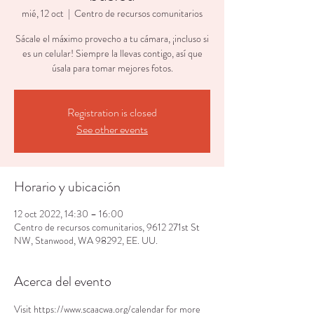
mié, 12 oct
  |  
Centro de recursos comunitarios
Sácale el máximo provecho a tu cámara, ¡incluso si
es un celular! Siempre la llevas contigo, así que
úsala para tomar mejores fotos.
Registration is closed
See other events
Horario y ubicación
12 oct 2022, 14:30 – 16:00
Centro de recursos comunitarios, 9612 271st St
NW, Stanwood, WA 98292, EE. UU.
Acerca del evento
Visit https://www.scaacwa.org/calendar for more 