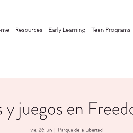
ome
Resources
Early Learning
Teen Programs
 y juegos en Free
vie, 26 jun
  |  
Parque de la Libertad