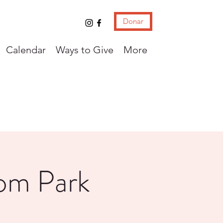
Donar
Calendar
Ways to Give
More
dom Park