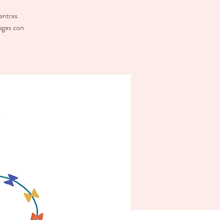
entras
uegas con