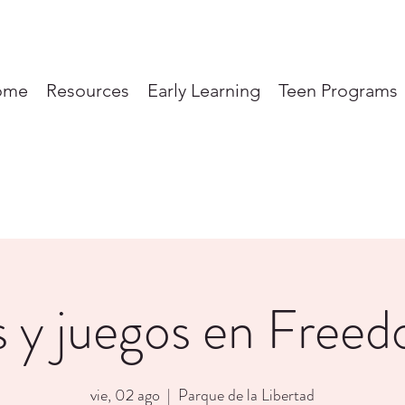
ome
Resources
Early Learning
Teen Programs
 y juegos en Free
vie, 02 ago
  |  
Parque de la Libertad