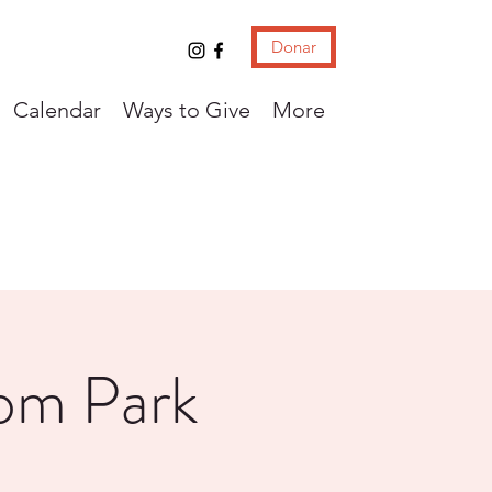
Donar
Calendar
Ways to Give
More
dom Park