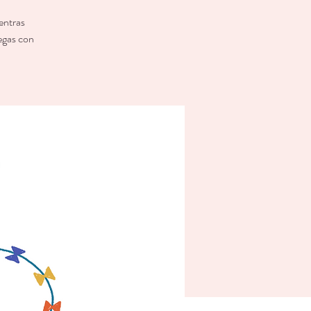
entras
uegas con