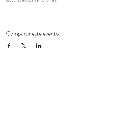
escuchas música y mucho más!
Compartir este evento
CENTRO DE RECURSOS
COMUNITARIOS DE
STANWOOD-CAMANO
info@crc-sc.org
360-629-5257
9612 Calle 271 NW, Stanwood, WA 98292