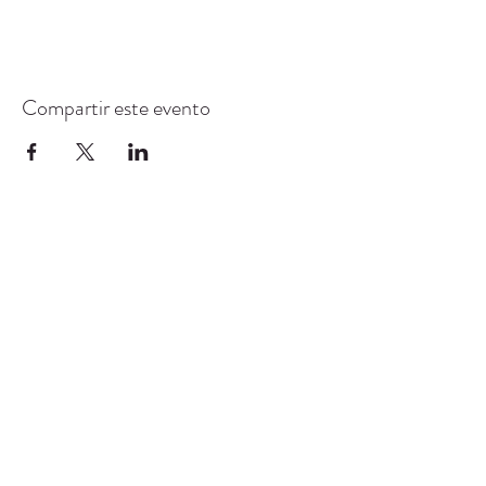
Compartir este evento
CENTRO DE RECURSOS
COMUNITARIOS DE
STANWOOD-CAMANO
info@crc-sc.org
360-629-5257
9612 Calle 271 NW, Stanwood, WA 98292