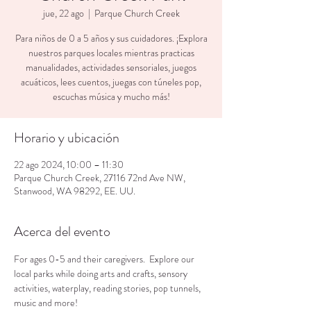
jue, 22 ago
  |  
Parque Church Creek
Para niños de 0 a 5 años y sus cuidadores. ¡Explora
nuestros parques locales mientras practicas
manualidades, actividades sensoriales, juegos
acuáticos, lees cuentos, juegas con túneles pop,
escuchas música y mucho más!
Horario y ubicación
22 ago 2024, 10:00 – 11:30
Parque Church Creek, 27116 72nd Ave NW,
Stanwood, WA 98292, EE. UU.
Acerca del evento
For ages 0-5 and their caregivers.  Explore our 
local parks while doing arts and crafts, sensory 
activities, waterplay, reading stories, pop tunnels, 
music and more!