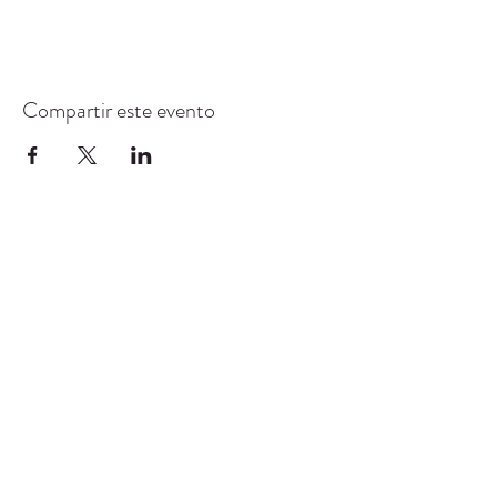
Compartir este evento
CENTRO DE RECURSOS
COMUNITARIOS DE
STANWOOD-CAMANO
info@crc-sc.org
360-629-5257
9612 Calle 271 NW, Stanwood, WA 98292