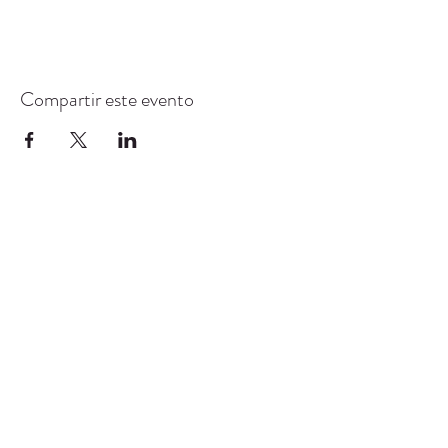
Compartir este evento
CENTRO DE RECURSOS
COMUNITARIOS DE
STANWOOD-CAMANO
info@crc-sc.org
360-629-5257
9612 Calle 271 NW, Stanwood, WA 98292