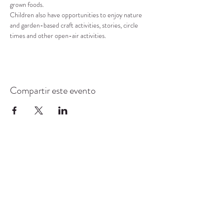
grown foods.
Children also have opportunities to enjoy nature 
and garden-based craft activities, stories, circle 
times and other open-air activities.
Compartir este evento
CENTRO DE RECURSOS
COMUNITARIOS DE
STANWOOD-CAMANO
info@crc-sc.org