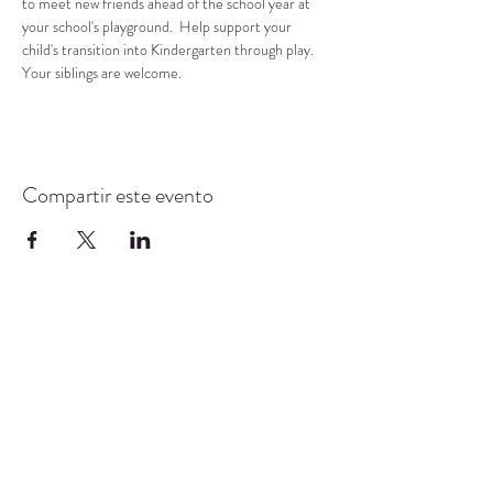
to meet new friends ahead of the school year at 
your school's playground.  Help support your 
child's transition into Kindergarten through play.  
Your siblings are welcome.
Compartir este evento
CENTRO DE RECURSOS
COMUNITARIOS DE
STANWOOD-CAMANO
info@crc-sc.org