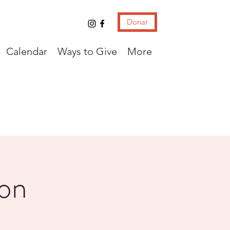
Donar
Calendar
Ways to Give
More
con