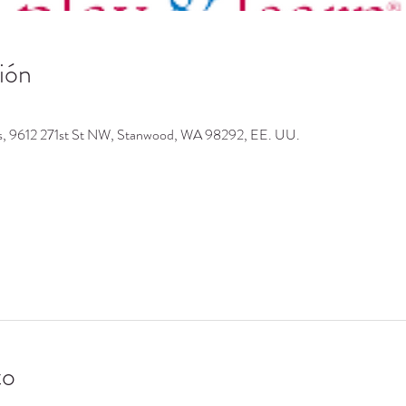
ión
os, 9612 271st St NW, Stanwood, WA 98292, EE. UU.
to