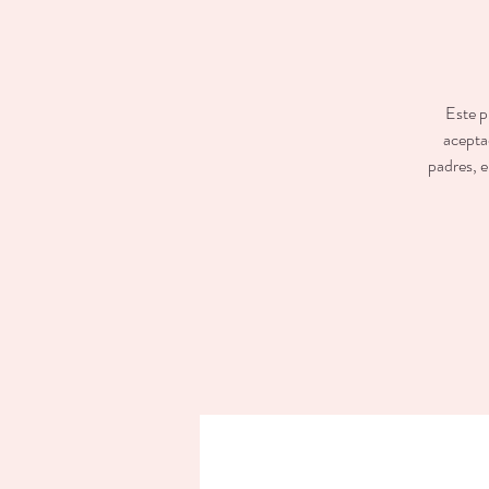
Este p
aceptad
padres, e