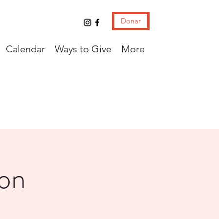
Donar
Calendar
Ways to Give
More
con