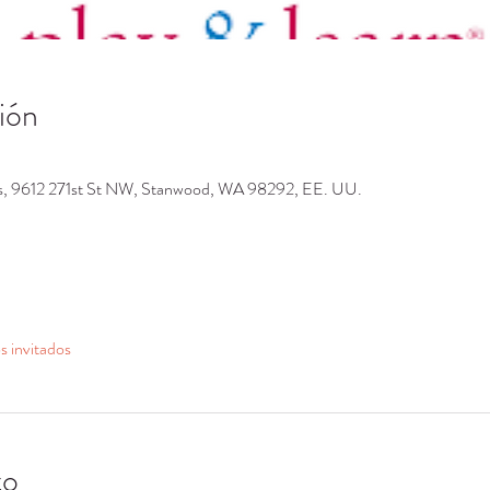
ión
os, 9612 271st St NW, Stanwood, WA 98292, EE. UU.
s invitados
to