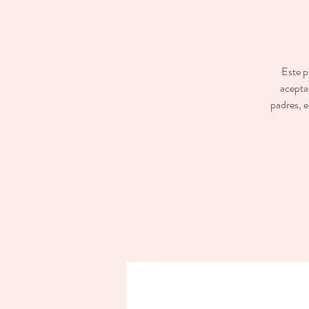
Este p
aceptad
padres, e