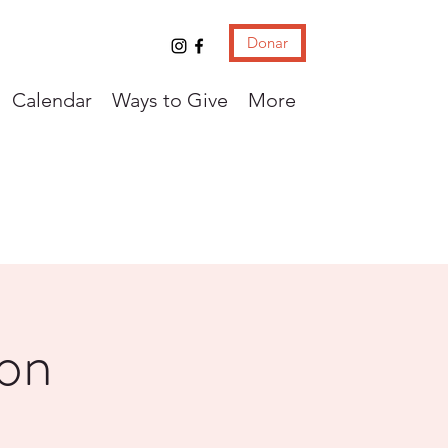
Donar
Calendar
Ways to Give
More
con