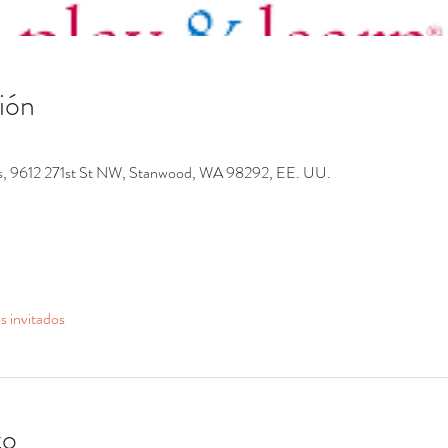
ión
os, 9612 271st St NW, Stanwood, WA 98292, EE. UU.
s invitados
to