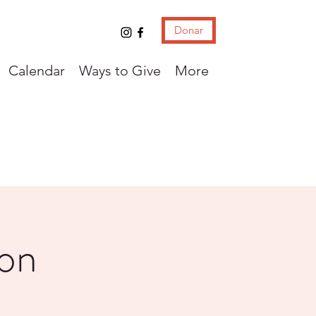
Donar
Calendar
Ways to Give
More
con