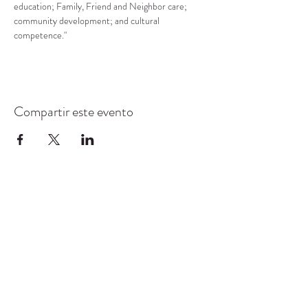
education; Family, Friend and Neighbor care; 
community development; and cultural 
competence."
Compartir este evento
CENTRO DE RECURSOS
COMUNITARIOS DE
STANWOOD-CAMANO
info@crc-sc.org