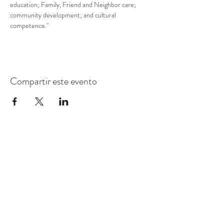
education; Family, Friend and Neighbor care; 
community development; and cultural 
competence."
Compartir este evento
CENTRO DE RECURSOS
COMUNITARIOS DE
STANWOOD-CAMANO
info@crc-sc.org