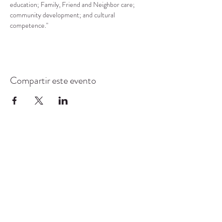
education; Family, Friend and Neighbor care; 
community development; and cultural 
competence."
Compartir este evento
CENTRO DE RECURSOS
COMUNITARIOS DE
STANWOOD-CAMANO
info@crc-sc.org