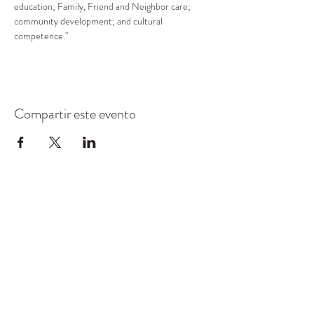
education; Family, Friend and Neighbor care; 
community development; and cultural 
competence."
Compartir este evento
CENTRO DE RECURSOS
COMUNITARIOS DE
STANWOOD-CAMANO
info@crc-sc.org