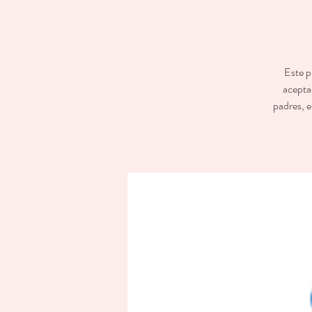
Este p
aceptad
padres, e