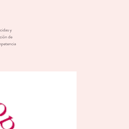
cidas y
ación de
ompetencia