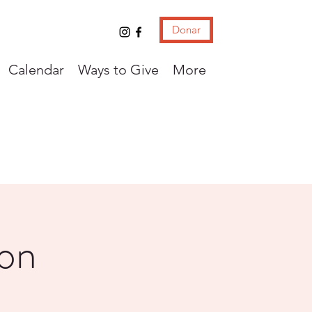
Donar
Calendar
Ways to Give
More
con