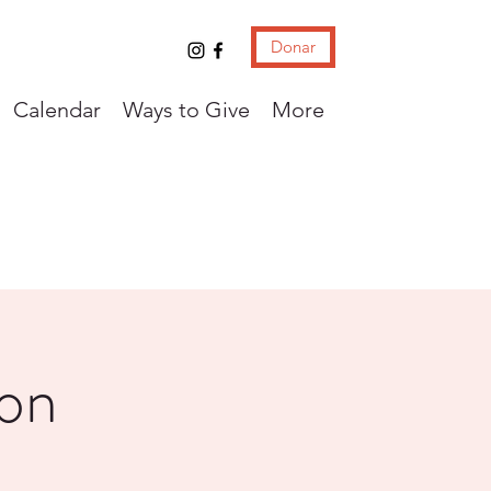
Donar
Calendar
Ways to Give
More
con