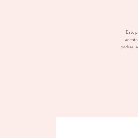
Este p
aceptad
padres, e