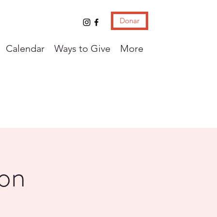
Donar
Calendar
Ways to Give
More
con