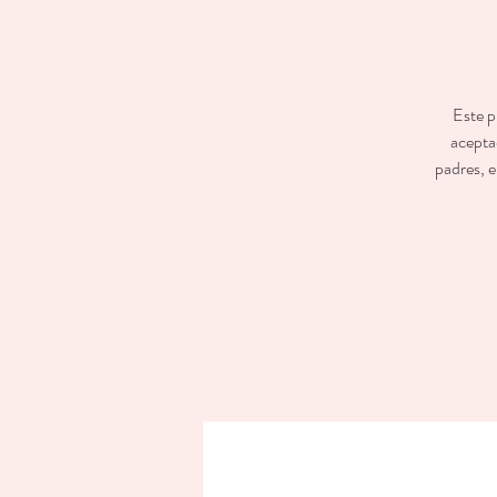
Este p
aceptad
padres, e