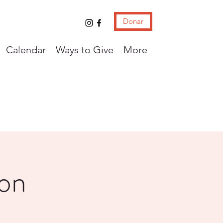
Donar
Calendar
Ways to Give
More
con