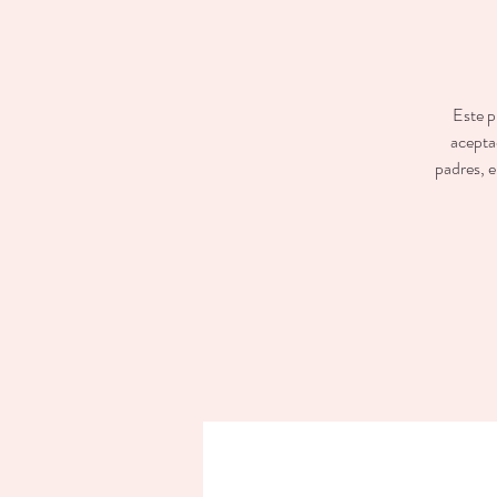
Este p
aceptad
padres, e