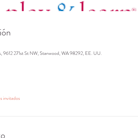
ión
os, 9612 271st St NW, Stanwood, WA 98292, EE. UU.
s invitados
to