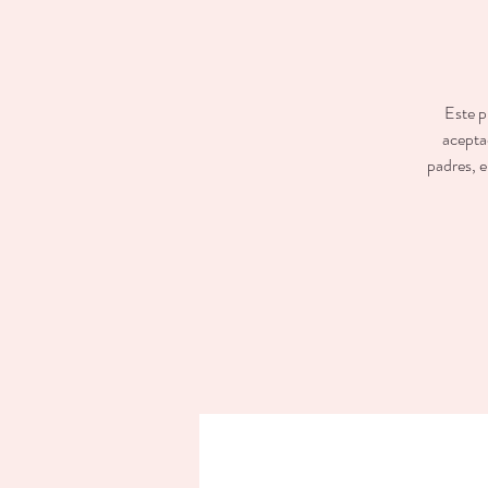
Este p
aceptad
padres, e