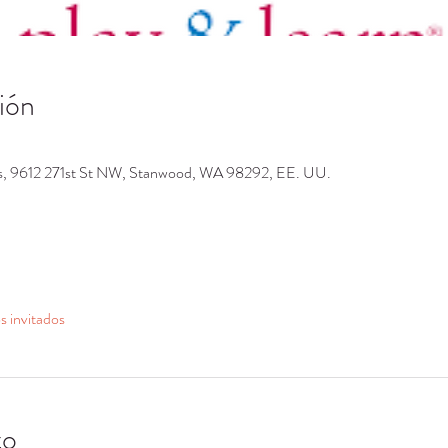
ión
os, 9612 271st St NW, Stanwood, WA 98292, EE. UU.
s invitados
to