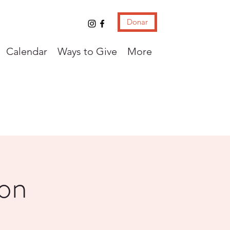
Donar
Calendar
Ways to Give
More
con