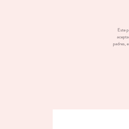
Este p
aceptad
padres, e