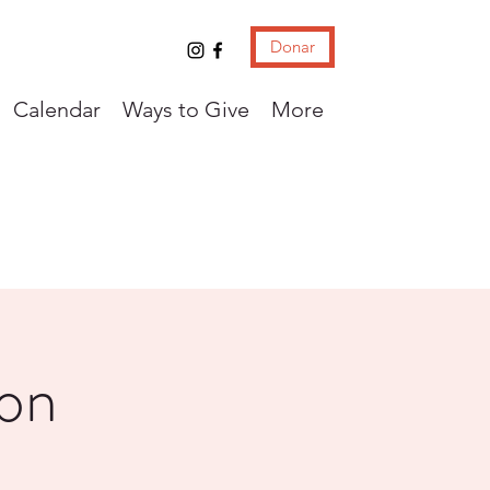
Donar
Calendar
Ways to Give
More
con