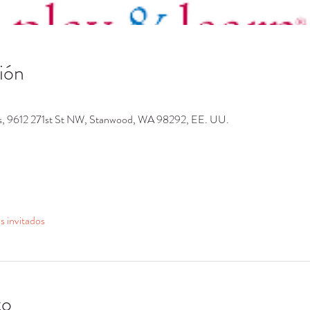
ión
os, 9612 271st St NW, Stanwood, WA 98292, EE. UU.
s invitados
to