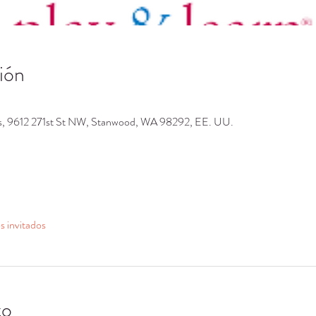
ión
os, 9612 271st St NW, Stanwood, WA 98292, EE. UU.
s invitados
to