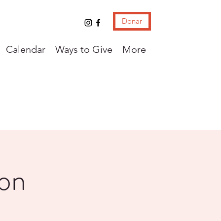
Donar
Calendar
Ways to Give
More
con