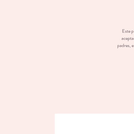
Este p
aceptad
padres, e