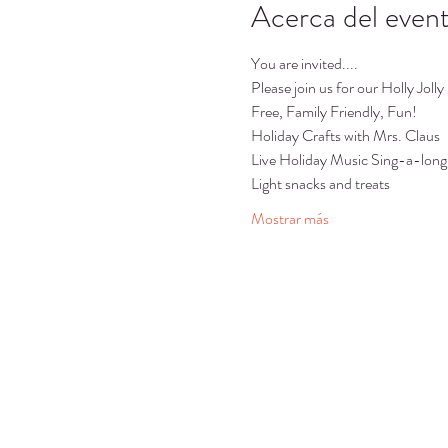
Acerca del even
You are invited....
Please join us for our Holly Jo
Free, Family Friendly, Fun!
Holiday Crafts with Mrs. Claus 
Live Holiday Music Sing-a-long
Light snacks and treats 
Mostrar más