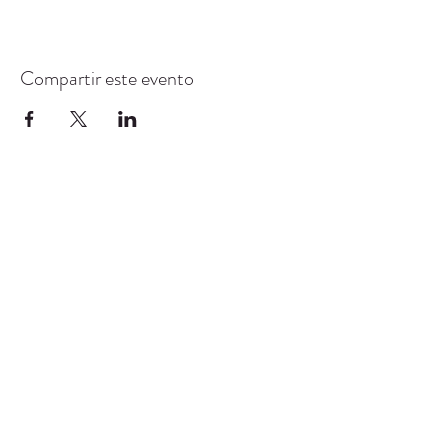
Compartir este evento
CENTRO DE RECURSOS
COMUNITARIOS DE
STANWOOD-CAMANO
info@crc-sc.org
360-629-5257
9612 Calle 271 NW, Stanwood, WA 98292