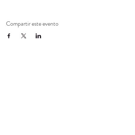
Compartir este evento
CENTRO DE RECURSOS
COMUNITARIOS DE
STANWOOD-CAMANO
info@crc-sc.org
360-629-5257
9612 Calle 271 NW, Stanwood, WA 98292