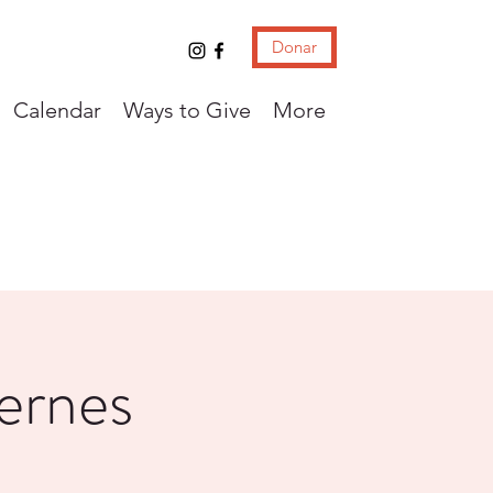
Donar
Calendar
Ways to Give
More
iernes