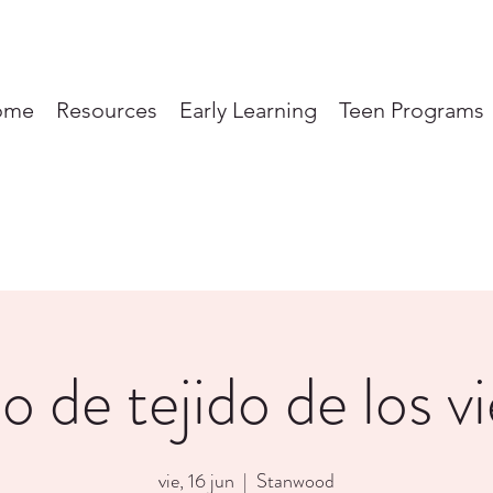
ome
Resources
Early Learning
Teen Programs
 de tejido de los v
vie, 16 jun
  |  
Stanwood