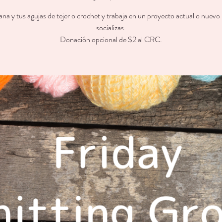
lana y tus agujas de tejer o crochet y trabaja en un proyecto actual o nuevo
socializas.
Donación opcional de $2 al CRC.