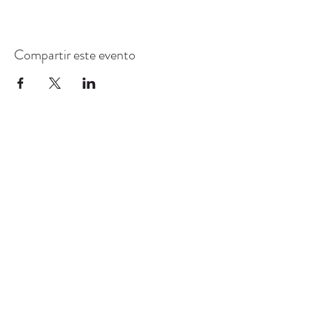
Compartir este evento
CENTRO DE RECURSOS
COMUNITARIOS DE
STANWOOD-CAMANO
info@crc-sc.org
360-629-5257
9612 Calle 271 NW, Stanwood, WA 98292